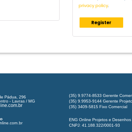
privacy policy
.
Register
(35) 9.9774-8533 Gerente Comer
de Pádua, 296
ntro - Lavras / MG
(35) 9.9953-9144 Gerente Projet
ine.com.br
(35) 3409-5815 Fixo Comercial
go
ENG Online Projetos e Desenhos
line.com.br
CNPJ: 41.188.322/0001-93