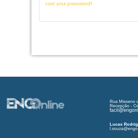
Lost your password?
Rua Misseno 
Recepção - Ce
facil@engonl
Lucas Rodri
l.souza@engon