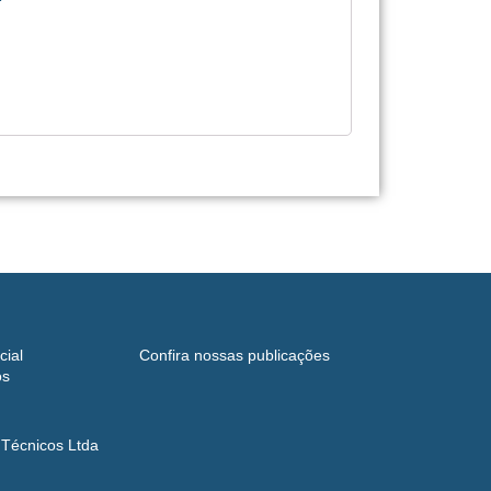
cial
Confira nossas publicações
os
 Técnicos Ltda